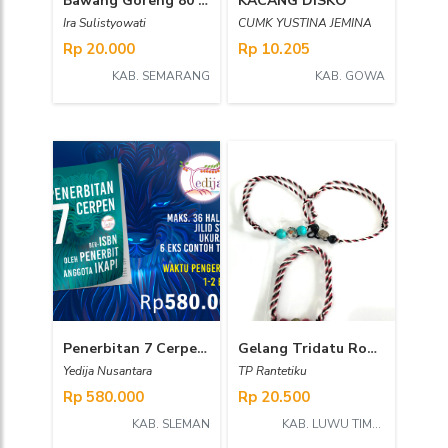
Bawang Goreng 80 gr
KACANG DISKO
Ira Sulistyowati
CUMK YUSTINA JEMINA
Rp 20.000
Rp 10.205
KAB. SEMARANG
KAB. GOWA
Penerbitan 7 Cerpen Ber-ISBN oleh Penerbit Anggota IKAPI
Gelang Tridatu Rohani
Yedija Nusantara
TP Rantetiku
Rp 580.000
Rp 20.500
KAB. SLEMAN
KAB. LUWU TIMUR