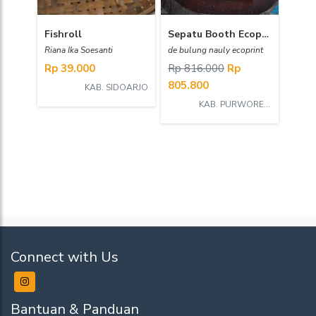
Fishroll
Sepatu Booth Ecoprint
Riana Ika Soesanti
de bulung nauly ecoprint
Rp 39.000
Rp 816.000
Rp
805.800
KAB. SIDOARJO
KAB. PURWOREJO
Connect with Us
Bantuan & Panduan