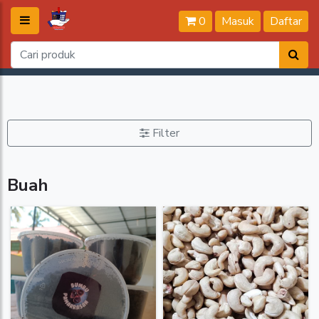
0
Masuk
Daftar
Filter
Buah