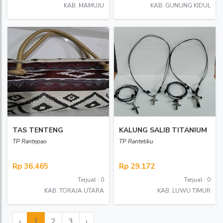
KAB. MAMUJU
KAB. GUNUNG KIDUL
TAS TENTENG
KALUNG SALIB TITANIUM
TP Rantepao
TP Rantetiku
Rp 36.465
Rp 29.172
Terjual : 0
Terjual : 0
KAB. TORAJA UTARA
KAB. LUWU TIMUR
‹
1
2
3
›