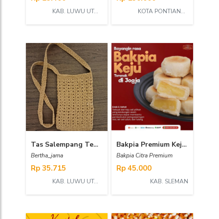
KAB. LUWU UTARA
KOTA PONTIANAK
Tas Salempang Tempat Hp
Bakpia Premium Keju isi 10
Bertha_jama
Bakpia Citra Premium
Rp 35.715
Rp 45.000
KAB. LUWU UTARA
KAB. SLEMAN