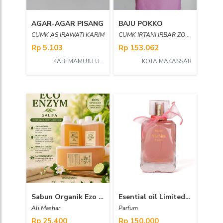
AGAR-AGAR PISANG
BAJU POKKO
CUMK AS IRAWATI KARIM
CUMK IRTANI IRBAR ZOLENG, ST. MT
Rp 5.103
Rp 153.062
KAB. MAMUJU UTARA
KOTA MAKASSAR
Sabun Organik Ezo Enzim
Esential oil Limited Edition
Ali Mashar
Parfum
Rp 25.400
Rp 150.000