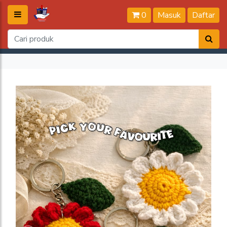
0
Masuk
Daftar