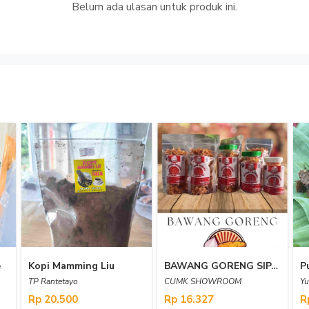
Belum ada ulasan untuk produk ini.
e
Kopi Mamming Liu
BAWANG GORENG SIPA 7 80 GRAM
P
TP Rantetayo
CUMK SHOWROOM
Yu
Rp 20.500
Rp 16.327
R