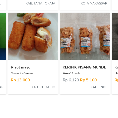
ORAJA UTARA
KAB. TANA TORAJA
KOTA MAKASSAR
Risol mayo
KERIPIK PISANG MUNDE
K
Riana Ika Soesanti
Arnold Seda
Dm
Rp 13.000
Rp 6.120
Rp 5.100
R
AR
KAB. SIDOARJO
KAB. ENDE