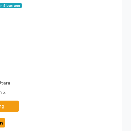
n Sibarrung
Utara
n 2
ng