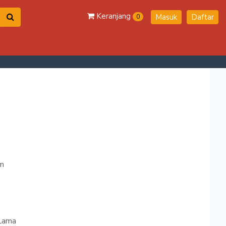
Keranjang
Masuk
Daftar
0
m
Lama