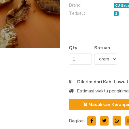
Brand
CU Saua
Terjual :
2
Qty
Satuan
Dikirim dari Kab. Luwu 
Estimasi waktu pengirima
Masukkan Keranja
Bagikan