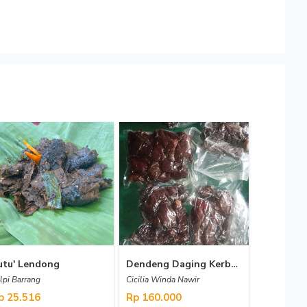
utu' Lendong
Dendeng Daging Kerbau (Pa'karing Tedong)
lpi Barrang
Cicilia Winda Nawir
p 25.516
Rp 160.000