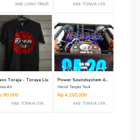
KAB. LUWU TIMUR
KAB. TORAJA UTARA
aos Toraja - Toraya Liu
Power Soundsystem 40 Ampere
ea Art
Hersel Tangke Tasik
p 90.000
Rp 4.200.000
KAB. TORAJA UTARA
KAB. TORAJA UTARA