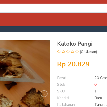
Kaloko Pangi
(0 Ulasan)
Rp 20.829
Berat
20 Gra
Stok
0
SKU
1
Kondisi
Baru
Ketahanan
Tahan 