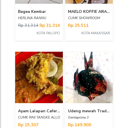
Bagea Kembar
MAELO KOFFIE ARABIKA
HERLINA RANNU
CUMK SHOWROOM
Rp 31.314
Rp 31.314
Rp 25.511
KOTA PALOPO
KOTA MAKASSAR
Ayam Lalapan Caferin
Udeng mewah Tradisional Jawa Timur_cu prima
CUMK RINI TANGKE ALLO
Gentaprima 3
Rp 15.307
Rp 149.900