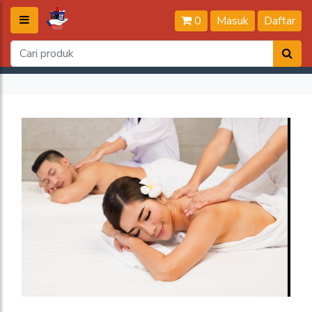
0
Masuk
Daftar