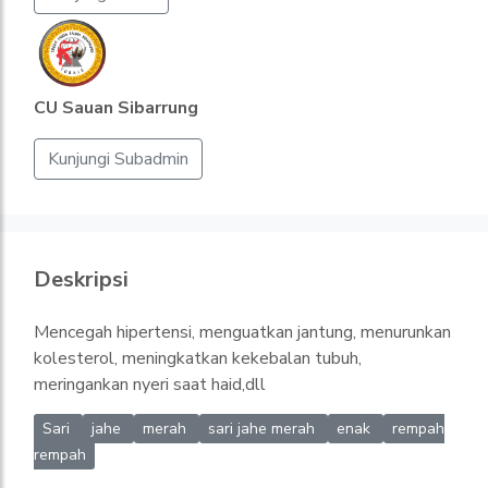
CU Sauan Sibarrung
Kunjungi Subadmin
Deskripsi
Mencegah hipertensi, menguatkan jantung, menurunkan
kolesterol, meningkatkan kekebalan tubuh,
meringankan nyeri saat haid,dll
Sari
jahe
merah
sari jahe merah
enak
rempah
rempah