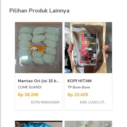
Pilihan Produk Lainnya
Mantao Ori (isi 15 biji)
KOPI HITAM
CUMK SUARDI
TP Bone-Bone
Rp 38.266
Rp 20.409
KOTA MAKASSAR
KAB. LUWU UTARA