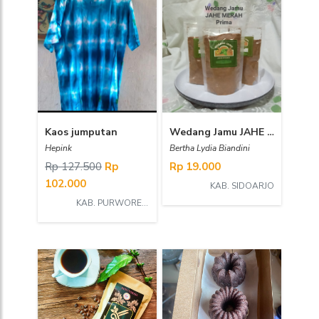
Kaos jumputan
Wedang Jamu JAHE MERAH Prima
Hepink
Bertha Lydia Biandini
Rp 127.500
Rp
Rp 19.000
102.000
KAB. SIDOARJO
KAB. PURWOREJO