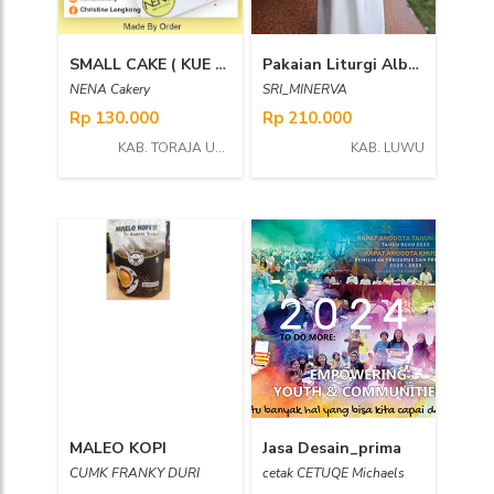
SMALL CAKE ( KUE ULANG TAHUN )
Pakaian Liturgi Alba Polos
NENA Cakery
SRI_MINERVA
Rp 130.000
Rp 210.000
KAB. TORAJA UTARA
KAB. LUWU
MALEO KOPI
Jasa Desain_prima
CUMK FRANKY DURI
cetak CETUQE Michaels