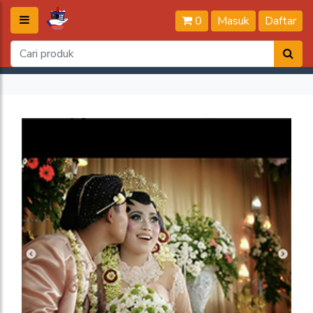
0
Masuk
Daftar