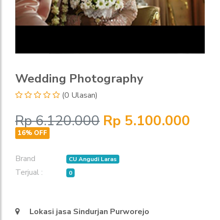
Wedding Photography
(0 Ulasan)
Rp 6.120.000
Rp 5.100.000
16% OFF
Brand
CU Angudi Laras
Terjual :
0
Lokasi jasa Sindurjan Purworejo