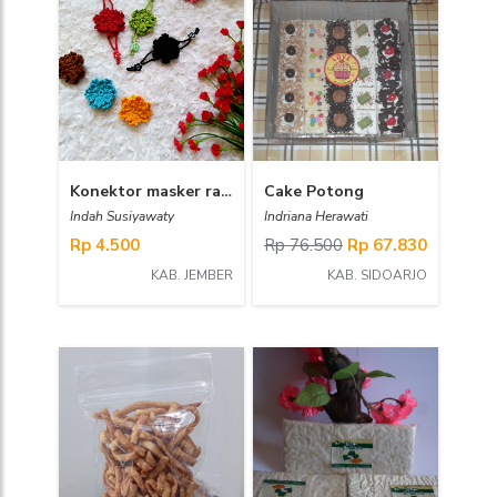
Konektor masker rajut bunga_prima
Cake Potong
Indah Susiyawaty
Indriana Herawati
Rp 4.500
Rp 76.500
Rp 67.830
KAB. JEMBER
KAB. SIDOARJO