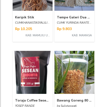
Keripik Stik
Tempe Galeri Dua Merpati
CUMKHANASTASYALILINGRANTE
CUMK YURINDA RANTETANA
Rp 10.205
Rp 9.803
KAB. MAMUJU UTARA
KAB. MAMASA
Toraja Coffee Sesean Robusta
Bawang Goreng 80 gr
YOSEP RANDE
Ira Sulistyowati