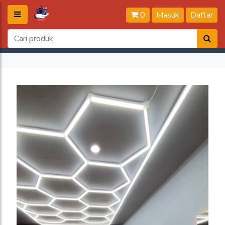
0
Masuk
Daftar