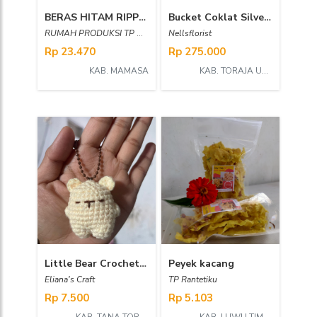
BERAS HITAM RIPPUNG
Bucket Coklat Silverqueen & Dairy Milk 2
RUMAH PRODUKSI TP MESSAWA
Nellsflorist
Rp 23.470
Rp 275.000
KAB. MAMASA
KAB. TORAJA UTARA
Little Bear Crochet Keychain
Peyek kacang
Eliana's Craft
TP Rantetiku
Rp 7.500
Rp 5.103