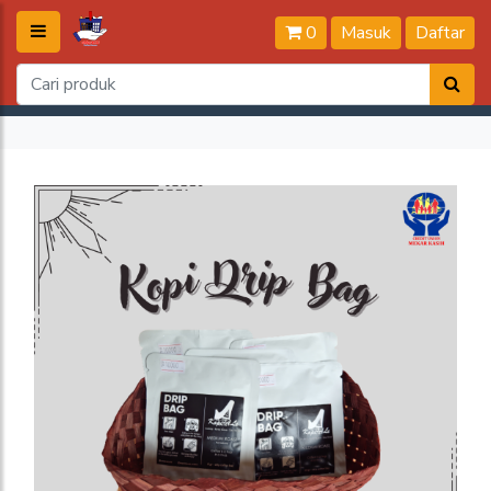
0
Masuk
Daftar