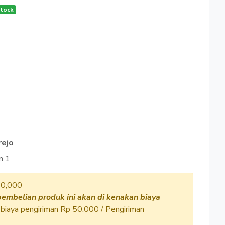
tock
rejo
n 1
50,000
pembelian produk ini akan di kenakan biaya
biaya pengiriman Rp 50.000 / Pengiriman