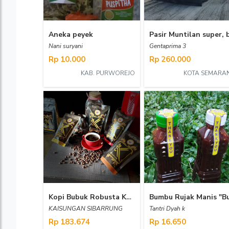
Aneka peyek
Nani suryani
Gentaprima 3
Rp 10.000
Rp 260.000
KAB. PURWOREJO
KOTA SEMARA
Kopi Bubuk Robusta Kaisungan 1 Kg
KAISUNGAN SIBARRUNG
Tantri Dyah k
Rp 183.674
Rp 16.650