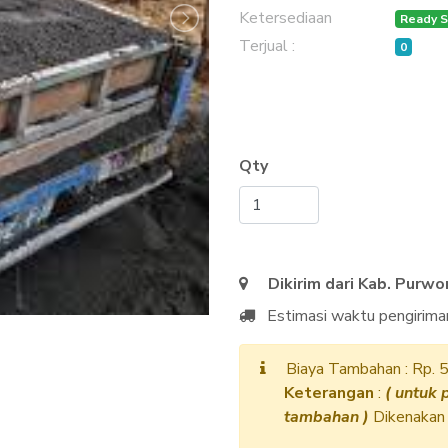
Ketersediaan
Ready S
Terjual :
0
Qty
Dikirim dari Kab. Purwo
Estimasi waktu pengirima
Biaya Tambahan : Rp. 
Keterangan
:
( untuk 
tambahan )
Dikenakan 