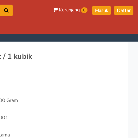
Keranjang
Masuk
Daftar
0
 / 1 kubik
00 Gram
001
Lama