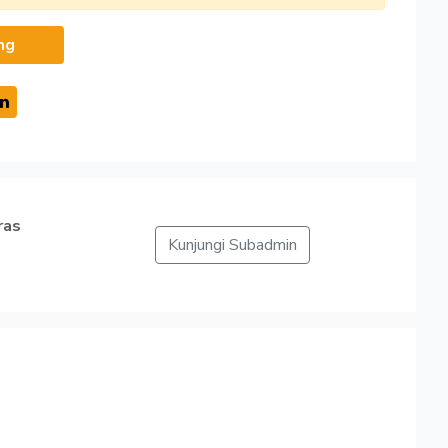
ng
ras
Kunjungi Subadmin