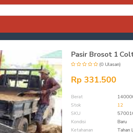
Pasir Brosot 1 Colt
(0 Ulasan)
Rp 331.500
Berat
14000
Stok
12
SKU
57001
Kondisi
Baru
Ketahanan
Tahan 