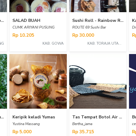
Pasir Muntilan super, bahan bangunan (CU Prima)
SALAD BUAH
Sushi Roll - Rainbow Roll
CUMK ARIYANI PUSUNG
ROUTE 69 Sushi Bar
Dm
Rp 10.205
Rp 30.000
R
NG
KAB. GOWA
KAB. TORAJA UTARA
Bumbu Rujak Manis "Buru Nakpol"
Keripik keladi Yumas
Tas Tempat Botol Air Minum
Yustina Massang
Bertha_jama
ce
Rp 5.000
Rp 35.715
R