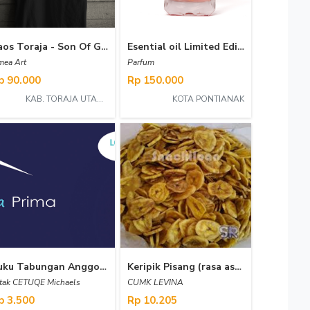
Kaos Toraja - Son Of God
Esential oil Limited Edition
ea Art
Parfum
p 90.000
Rp 150.000
KAB. TORAJA UTARA
KOTA PONTIANAK
Buku Tabungan Anggota_prima cetak
Keripik Pisang (rasa asam manis)
tak CETUQE Michaels
CUMK LEVINA
p 3.500
Rp 10.205