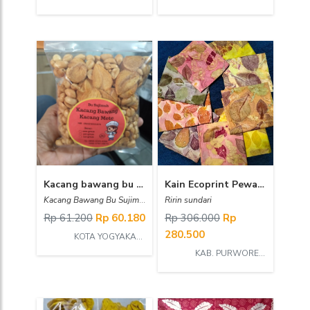
Kacang bawang bu sujimah
Kain Ecoprint Pewarna Alam
Kacang Bawang Bu Sujimah
Ririn sundari
Rp 61.200
Rp 60.180
Rp 306.000
Rp
280.500
KOTA YOGYAKARTA
KAB. PURWOREJO