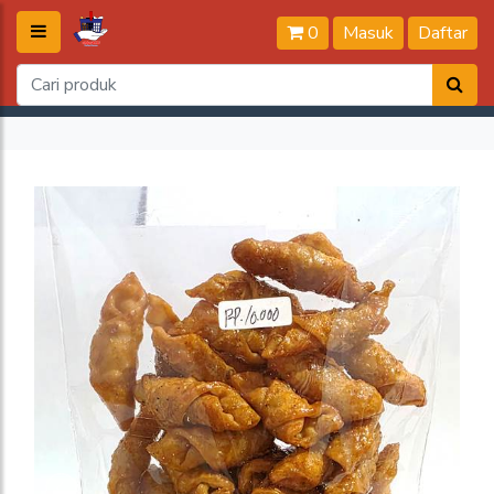
0
Masuk
Daftar