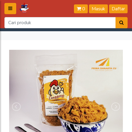
0
Masuk
Daftar