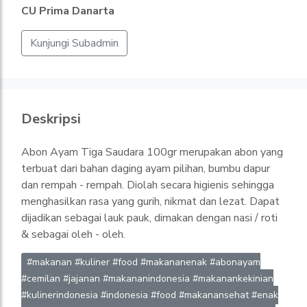
CU Prima Danarta
Kunjungi Subadmin
Deskripsi
Abon Ayam Tiga Saudara 100gr merupakan abon yang
terbuat dari bahan daging ayam pilihan, bumbu dapur
dan rempah - rempah. Diolah secara higienis sehingga
menghasilkan rasa yang gurih, nikmat dan lezat. Dapat
dijadikan sebagai lauk pauk, dimakan dengan nasi / roti
& sebagai oleh - oleh.
#makanan #kuliner #food #makananenak #abonayam
#cemilan #jajanan #makananindonesia #makanankekinian
#kulinerindonesia #indonesia #food #makanansehat #enak