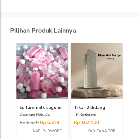
Pilihan Produk Lainnya
Es taro milk sago mutiara
Tikar 2 Bidang
Desriyani Hotnidar
TP Rantetayo
Rp 6.630
Rp 6.324
Rp 102.100
KAB. PURWOREJO
KAB. TANA TORAJA