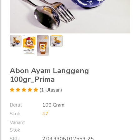
Abon Ayam Langgeng
100gr_Prima
(1 Ulasan)
Berat
100 Gram
Stok
47
Variant
Stok
SKU
2.03.3308.012553-25