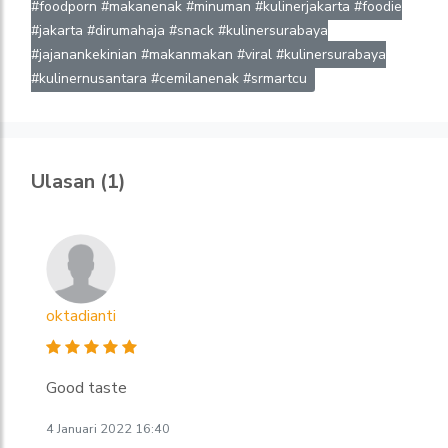
#foodporn #makanenak #minuman #kulinerjakarta #foodie
#jakarta #dirumahaja #snack #kulinersurabaya
#jajanankekinian #makanmakan #viral #kulinersurabaya
#kulinernusantara #cemilanenak #srmartcu
Ulasan (1)
oktadianti
Good taste
4 Januari 2022 16:40