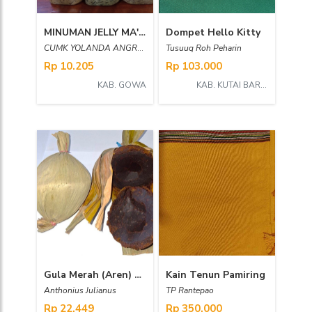
MINUMAN JELLY MA'BON
Dompet Hello Kitty
CUMK YOLANDA ANGREYNI TERCISIUS
Tusuuq Roh Peharin
Rp 10.205
Rp 103.000
KAB. GOWA
KAB. KUTAI BARAT
Gula Merah (Aren) 600 gr
Kain Tenun Pamiring
Anthonius Julianus
TP Rantepao
Rp 22.449
Rp 350.000