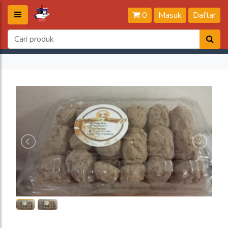
0
Masuk
Daftar