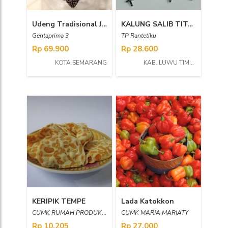
Udeng Tradisional Jawa Timu _ cu prima
KALUNG SALIB TITANIUM
Gentaprima 3
TP Rantetiku
Rp 69.900
Rp 28.600
KOTA SEMARANG
KAB. LUWU TIMUR
KERIPIK TEMPE
Lada Katokkon
CUMK RUMAH PRODUKSI UNGU VIOLET
CUMK MARIA MARIATY
Rp 10.205
Rp 27.000