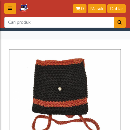
0
Masuk
Daftar