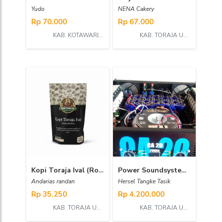
Yudo
NENA Cakery
Rp 70.000
Rp 67.000
KAB. KOTAWARINGIN BARAT
KAB. TORAJA UTARA
Kopi Toraja Ival (Robusta)
Power Soundsystem 40 Ampere
Andarias randan
Hersel Tangke Tasik
Rp 35.250
Rp 4.200.000
KAB. TORAJA UTARA
KAB. TORAJA UTARA