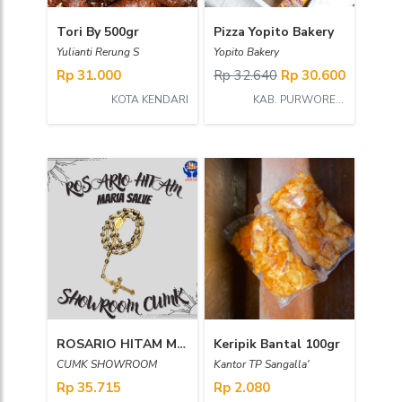
Tori By 500gr
Pizza Yopito Bakery
Yulianti Rerung S
Yopito Bakery
Rp 31.000
Rp 32.640
Rp 30.600
KOTA KENDARI
KAB. PURWOREJO
ROSARIO HITAM MARIA SALVE SHOWROOM CUMK
Keripik Bantal 100gr
CUMK SHOWROOM
Kantor TP Sangalla'
Rp 35.715
Rp 2.080