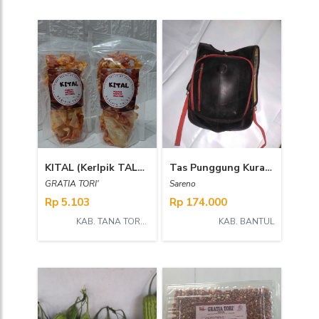
KITAL (KerIpik TALas) KEMASAN KECIL
Tas Punggung Kura - kura
GRATIA TORI'
Sareno
Rp 5.103
Rp 174.000
KAB. TANA TORAJA
KAB. BANTUL