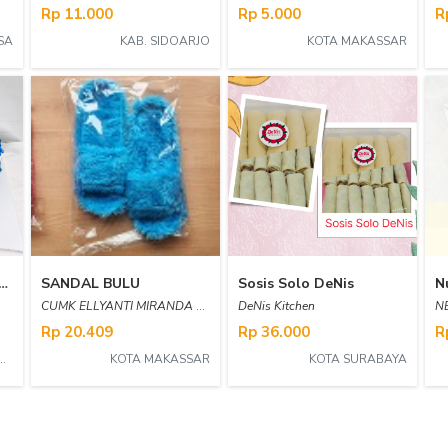
Rp 11.000
Rp 5.000
R
SA
KAB. SIDOARJO
KOTA MAKASSAR
RGE CAKE ( KUE ULANG TAHUN )
SANDAL BULU
Sosis Solo DeNis
CUMK ELLYANTI MIRANDA MEAN
DeNis Kitchen
N
Rp 20.409
Rp 36.000
R
ORAJA UTARA
KOTA MAKASSAR
KOTA SURABAYA