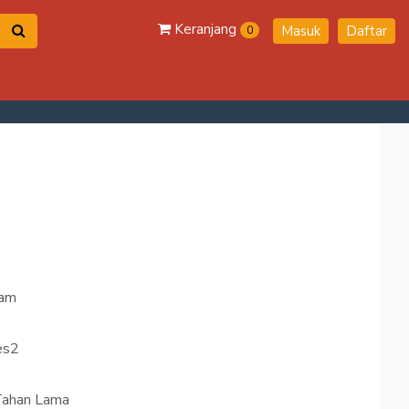
Keranjang
Masuk
Daftar
0
ram
es2
Tahan Lama