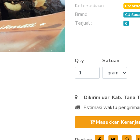
Ketersediaan
Preorde
Brand
CU Saua
Terjual :
0
Qty
Satuan
Dikirim dari Kab. Tana 
Estimasi waktu pengirima
Masukkan Keranja