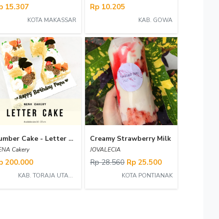
p 15.307
Rp 10.205
KOTA MAKASSAR
KAB. GOWA
Number Cake - Letter Cake (Monogram Cake)
Creamy Strawberry Milk
ENA Cakery
JOVALECIA
p 200.000
Rp 28.560
Rp 25.500
KAB. TORAJA UTARA
KOTA PONTIANAK