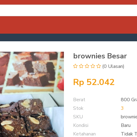
brownies Besar
(0 Ulasan)
Rp 52.042
Berat
800 G
Stok
3
SKU
browni
Kondisi
Baru
Ketahanan
Tidak 