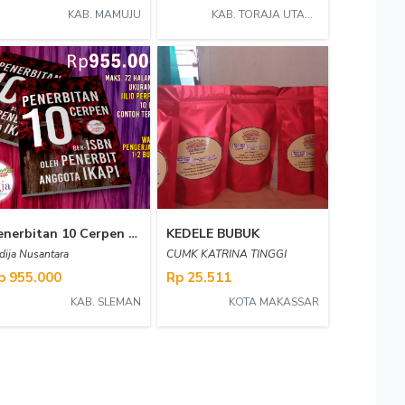
KAB. MAMUJU
KAB. TORAJA UTARA
Penerbitan 10 Cerpen Ber-ISBN oleh Penerbit Anggota IKAPI
KEDELE BUBUK
dija Nusantara
CUMK KATRINA TINGGI
p 955.000
Rp 25.511
KAB. SLEMAN
KOTA MAKASSAR