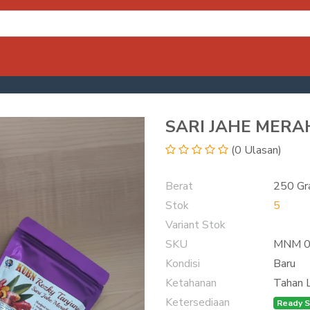
SARI JAHE MERA
(0 Ulasan)
Berat
250 G
Stok
5
Variant Stok
SKU
MNM 0
Kondisi
Baru
Ketahanan
Tahan 
Ketersediaan
Ready S