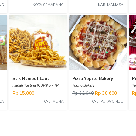
NG
KOTA SEMARANG
KAB. MAMASA
Stik Rumput Laut
Pizza Yopito Bakery
Hariati Yustina (CUMKS - TP Labasa)
Yopito Bakery
Ye
Rp 15.000
Rp 32.640
Rp 30.600
R
WA
KAB. MUNA
KAB. PURWOREJO