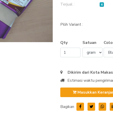
Terjual :
6
Pilih Variant :
Qty
Satuan
Colo
Dikirim dari Kota Maka
Estimasi waktu pengirima
Masukkan Keranja
Bagikan