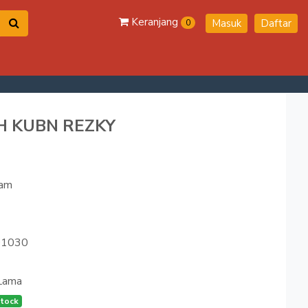
Keranjang
Masuk
Daftar
0
H KUBN REZKY
ram
1030
Lama
tock