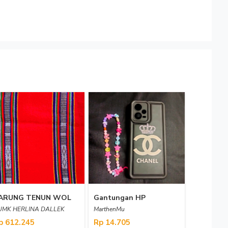
ARUNG TENUN WOL
Gantungan HP
UMK HERLINA DALLEK
MarthenMu
p 612.245
Rp 14.705