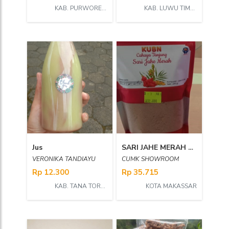
KAB. PURWOREJO
KAB. LUWU TIMUR
Jus
SARI JAHE MERAH KUBN CAHAYA TANJUNG
VERONIKA TANDIAYU
CUMK SHOWROOM
Rp 12.300
Rp 35.715
KAB. TANA TORAJA
KOTA MAKASSAR