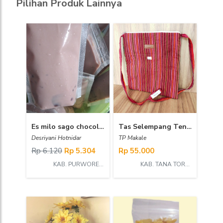
Pilihan Produk Lainnya
Es milo sago chocolatos pouch
Tas Selempang Tenun Lurik
Desriyani Hotnidar
TP Makale
Rp 6.120
Rp 5.304
Rp 55.000
KAB. PURWOREJO
KAB. TANA TORAJA