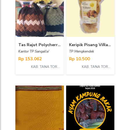
Tas Rajut Polycherry size M
Keripik Pisang ViRans
Kantor TP Sangalla'
TP Mengkendek
Rp 153.062
Rp 10.500
KAB. TANA TORAJA
KAB. TANA TORAJA