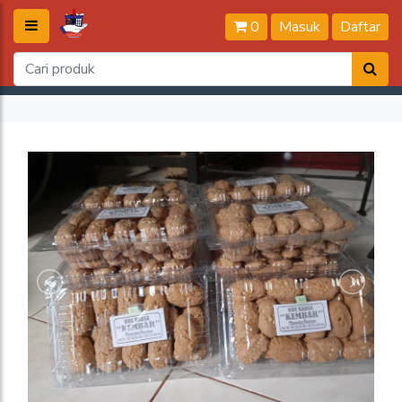
0
Masuk
Daftar