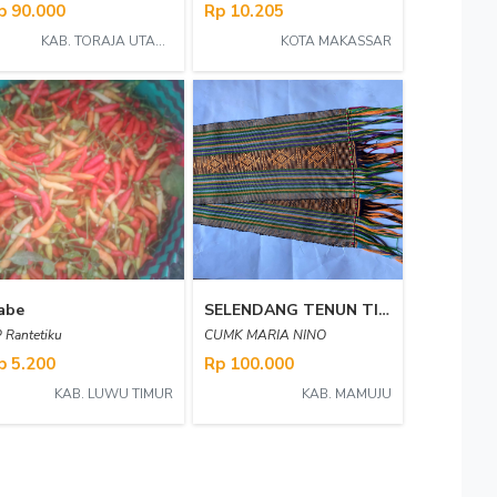
p 90.000
Rp 10.205
KAB. TORAJA UTARA
KOTA MAKASSAR
abe
SELENDANG TENUN TIMOR
 Rantetiku
CUMK MARIA NINO
p 5.200
Rp 100.000
KAB. LUWU TIMUR
KAB. MAMUJU