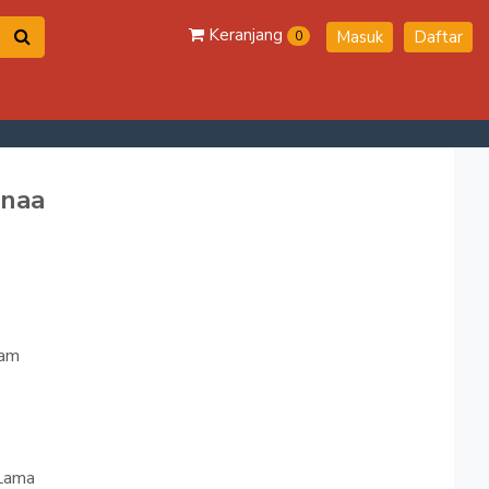
Keranjang
Masuk
Daftar
0
inaa
ram
Lama