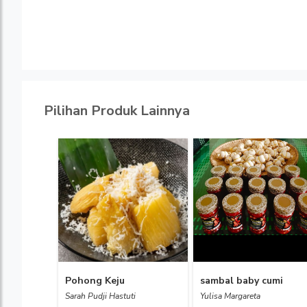
Pilihan Produk Lainnya
Pohong Keju
sambal baby cumi
Sarah Pudji Hastuti
Yulisa Margareta