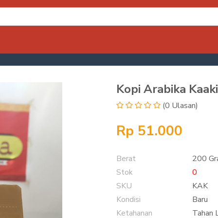
Kopi Arabika Kaak
(0 Ulasan)
Rp 51.000
Berat
200 G
Stok
0
SKU
KAK
Kondisi
Baru
Ketahanan
Tahan 