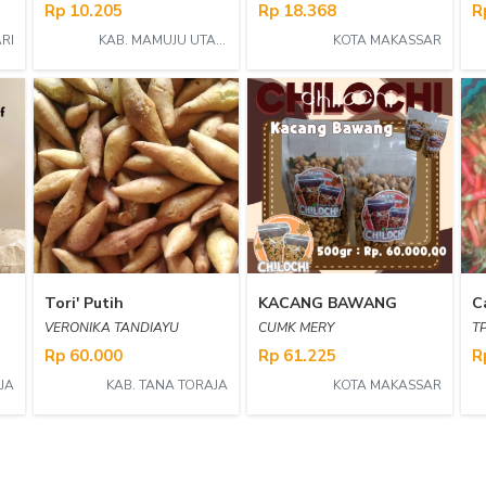
Rp 10.205
Rp 18.368
R
RI
KAB. MAMUJU UTARA
KOTA MAKASSAR
Tori' Putih
KACANG BAWANG
C
VERONIKA TANDIAYU
CUMK MERY
TP
Rp 60.000
Rp 61.225
R
JA
KAB. TANA TORAJA
KOTA MAKASSAR