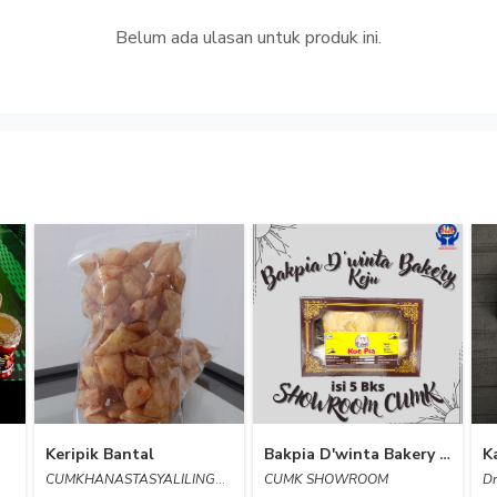
Belum ada ulasan untuk produk ini.
Keripik Bantal
Bakpia D'winta Bakery Rasa Keju isi 5 SHOWROOM CUMK
CUMKHANASTASYALILINGRANTE
CUMK SHOWROOM
Dm