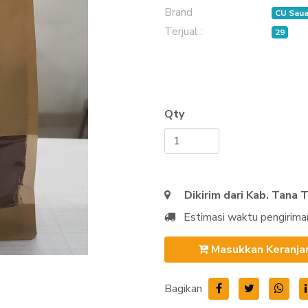
Brand
CU Saua
Terjual :
29
Qty
Dikirim dari Kab. Tana 
Estimasi waktu pengirima
Masukkan Keranja
Bagikan