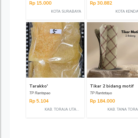
Rp 15.000
Rp 30.882
KOTA SURABAYA
KOTA KENDA
Tarakko'
Tikar 2 bidang motif
TP Rantepao
TP Rantetayo
Rp 5.104
Rp 184.000
KAB. TORAJA UTARA
KAB. TANA TORA