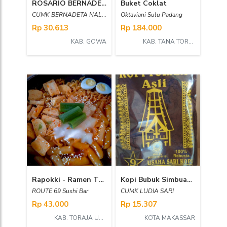
ROSARIO BERNADETA NALUS 02
Buket Coklat
CUMK BERNADETA NALUS
Oktaviani Sulu Padang
Rp 30.613
Rp 184.000
KAB. GOWA
KAB. TANA TORAJA
Rapokki - Ramen Tteobokki
Kopi Bubuk Simbuang
ROUTE 69 Sushi Bar
CUMK LUDIA SARI
Rp 43.000
Rp 15.307
KAB. TORAJA UTARA
KOTA MAKASSAR