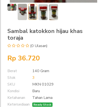
Sambal katokkon hijau khas
toraja
(0 Ulasan)
Rp 36.720
Berat
140 Gram
Stok
3
SKU
MKN 01029
Kondisi
Baru
Ketahanan
Tahan Lama
Ketersediaan
Ready Stock