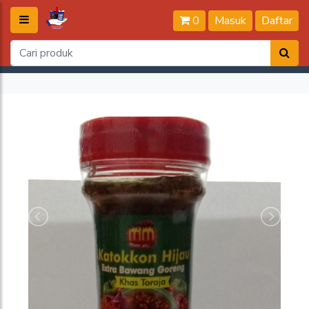
0
Masuk
Daftar