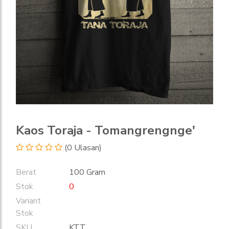
Kaos Toraja - Tomangrengnge'
(0 Ulasan)
Berat
100 Gram
Stok
0
Variant
Stok
SKU
KTT