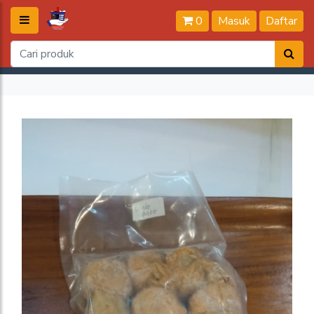
0
Masuk
Daftar