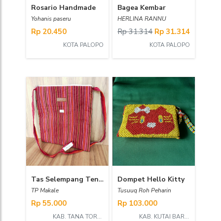
Rosario Handmade
Bagea Kembar
Yohanis paseru
HERLINA RANNU
Rp 20.450
Rp 31.314
Rp 31.314
KOTA PALOPO
KOTA PALOPO
Tas Selempang Tenun Lurik
Dompet Hello Kitty
TP Makale
Tusuuq Roh Peharin
Rp 55.000
Rp 103.000
KAB. TANA TORAJA
KAB. KUTAI BARAT