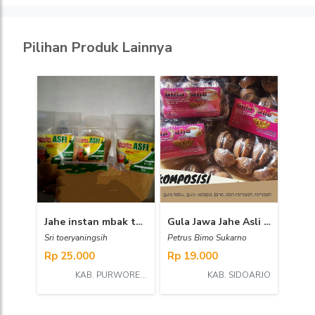
Pilihan Produk Lainnya
Jahe instan mbak toer
Gula Jawa Jahe Asli Purworejo
Sri toeryaningsih
Petrus Bimo Sukarno
Rp 25.000
Rp 19.000
KAB. PURWOREJO
KAB. SIDOARJO