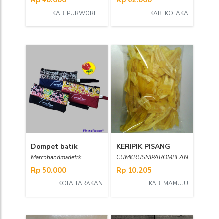
Rp 40.000
Rp 62.000
KAB. PURWOREJO
KAB. KOLAKA
Dompet batik
KERIPIK PISANG
Marcohandmadetrk
CUMKRUSNIPAROMBEAN
Rp 50.000
Rp 10.205
KOTA TARAKAN
KAB. MAMUJU