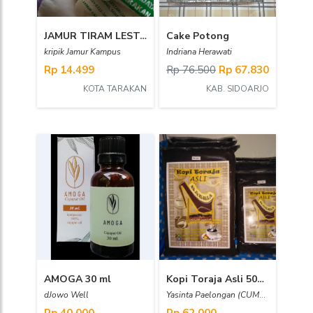
JAMUR TIRAM LESTARI
Cake Potong
kripik Jamur Kampus
Indriana Herawati
Rp 14.499
Rp 76.500
Rp 67.830
KOTA TARAKAN
KAB. SIDOARJO
AMOGA 30 ml
Kopi Toraja Asli 500gr
dJowo Well
Yasinta Paelongan (CUMKS - TP Pomalaa)